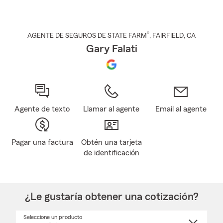
®
AGENTE DE SEGUROS DE STATE FARM
,
FAIRFIELD
, CA
Gary Falati
Agente de texto
Llamar al agente
Email al agente
Pagar una factura
Obtén una tarjeta
de identificación
¿Le gustaría obtener una cotización?
Seleccione un producto
Seleccione