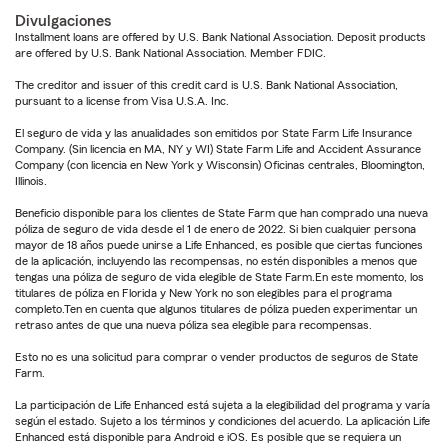
Divulgaciones
Installment loans are offered by U.S. Bank National Association. Deposit products
are offered by U.S. Bank National Association. Member FDIC.
The creditor and issuer of this credit card is U.S. Bank National Association,
pursuant to a license from Visa U.S.A. Inc.
El seguro de vida y las anualidades son emitidos por State Farm Life Insurance
Company. (Sin licencia en MA, NY y WI) State Farm Life and Accident Assurance
Company (con licencia en New York y Wisconsin) Oficinas centrales, Bloomington,
Illinois.
Beneficio disponible para los clientes de State Farm que han comprado una nueva
póliza de seguro de vida desde el 1 de enero de 2022. Si bien cualquier persona
mayor de 18 años puede unirse a Life Enhanced, es posible que ciertas funciones
de la aplicación, incluyendo las recompensas, no estén disponibles a menos que
tengas una póliza de seguro de vida elegible de State Farm.En este momento, los
titulares de póliza en Florida y New York no son elegibles para el programa
completo.Ten en cuenta que algunos titulares de póliza pueden experimentar un
retraso antes de que una nueva póliza sea elegible para recompensas.
Esto no es una solicitud para comprar o vender productos de seguros de State
Farm.
La participación de Life Enhanced está sujeta a la elegibilidad del programa y varía
según el estado. Sujeto a los términos y condiciones del acuerdo. La aplicación Life
Enhanced está disponible para Android e iOS. Es posible que se requiera un