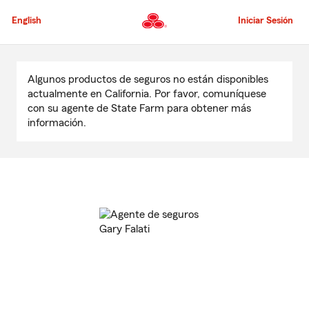
Pasar
al
English
Iniciar Sesión
contenido
principal
Comienzo
del
Algunos productos de seguros no están disponibles
contenido
actualmente en California. Por favor, comuníquese
principal
con su agente de State Farm para obtener más
información.