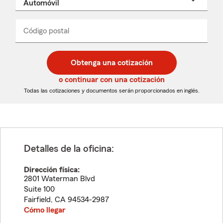
un
nombre
de
producto
del
Código postal
Ingresa
Ingresa
_____
menú
un
un
desplegable
código
código
postal
postal
Obtenga una cotización
de
de
5
5
o continuar con una cotización
dígitos
dígitos
Todas las cotizaciones y documentos serán proporcionados en inglés.
Detalles de la oficina:
Dirección física:
2801 Waterman Blvd
Suite 100
Fairfield
,
CA
94534-2987
Cómo llegar